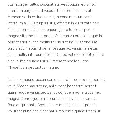
ullamcorper tellus suscipit eu. Vestibulum euismod
interdum augue, sed vulputate libero faucibus ut.
Aenean sodales luctus elit, in condimentum velit
interdum a. Duis turpis risus, efficitur in vulputate nec,
finibus non mi. Duis bibendum justo lobortis, porta
magna sit amet, auctor dui. Aenean vulputate augue in
odio tristique, non mollis tellus rutrum. Suspendisse
turpis elit, finibus id pellentesque ac, varius in metus.
Nam mollis interdum porta. Donec vel ex aliquet, ornare
nibh in, malesuada risus. Praesent nec leo urna.
Phasellus eget luctus magna.
Nulla ex mauris, accumsan quis orci in, semper imperdiet
velit. Maecenas rutrum, ante eget hendrerit laoreet,
quam augue varius lectus, ut congue magna lacus nec
magna. Donec justo nisi, cursus in pulvinar sit amet,
feugiat quis ante. Vestibulum magna nibh, dignissim
volutpat nunc nec, venenatis molestie quam. Etiam ut