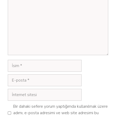
Yorum
İsim
E-
posta
İnternet
sitesi
Bir dahaki sefere yorum yaptığımda kullanılmak üzere
adımı, e-posta adresimi ve web site adresimi bu