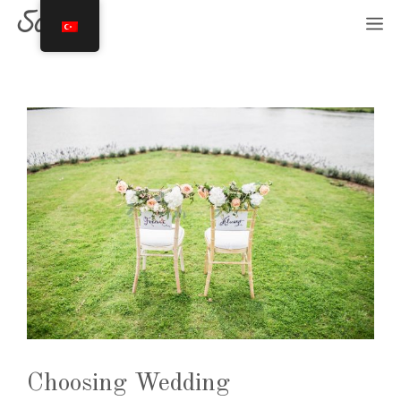
İçeriğe
Sosyete
M
atla
Choosing Wedding