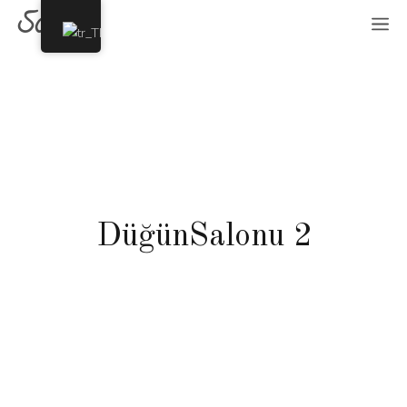
Sosyete
DüğünSalonu 2